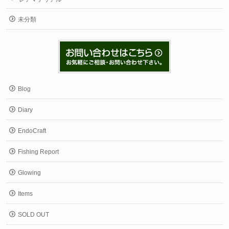
未分類
Blog
Diary
EndoCraft
Fishing Report
Glowing
Items
SOLD OUT