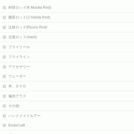
村田ロッド(K.Murata Rod)
横田ロッド(J.Yokota Rod)
辻林ロッド(Ryuno Rod)
北尾ロッド(Awol)
フライリール
フライライン
アクセサリー
ウェーダー
本、ＤＶＤ
偏光グラス
その他
ハンドメイドルアー
EndoCraft