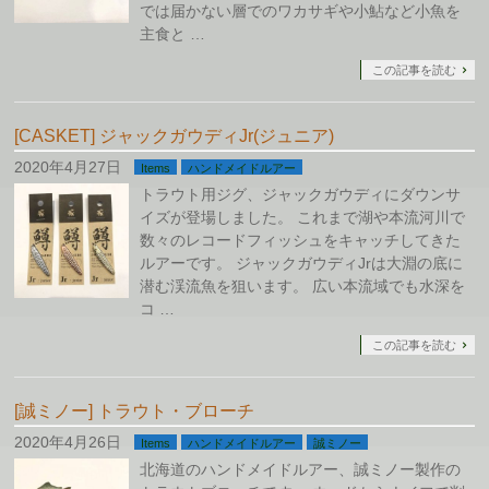
では届かない層でのワカサギや小鮎など小魚を
主食と …
この記事を読む
[CASKET] ジャックガウディJr(ジュニア)
2020年4月27日
Items
ハンドメイドルアー
トラウト用ジグ、ジャックガウディにダウンサ
イズが登場しました。 これまで湖や本流河川で
数々のレコードフィッシュをキャッチしてきた
ルアーです。 ジャックガウディJrは大淵の底に
潜む渓流魚を狙います。 広い本流域でも水深を
コ …
この記事を読む
[誠ミノー] トラウト・ブローチ
2020年4月26日
Items
ハンドメイドルアー
誠ミノー
北海道のハンドメイドルアー、誠ミノー製作の