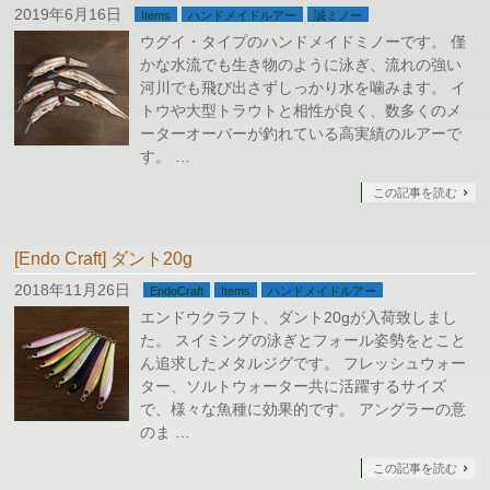
2019年6月16日
Items
ハンドメイドルアー
誠ミノー
ウグイ・タイプのハンドメイドミノーです。 僅
かな水流でも生き物のように泳ぎ、流れの強い
河川でも飛び出さずしっかり水を噛みます。 イ
トウや大型トラウトと相性が良く、数多くのメ
ーターオーバーが釣れている高実績のルアーで
す。 …
この記事を読む
[Endo Craft] ダント20g
2018年11月26日
EndoCraft
Items
ハンドメイドルアー
エンドウクラフト、ダント20gが入荷致しまし
た。 スイミングの泳ぎとフォール姿勢をとこと
ん追求したメタルジグです。 フレッシュウォー
ター、ソルトウォーター共に活躍するサイズ
で、様々な魚種に効果的です。 アングラーの意
のま …
この記事を読む