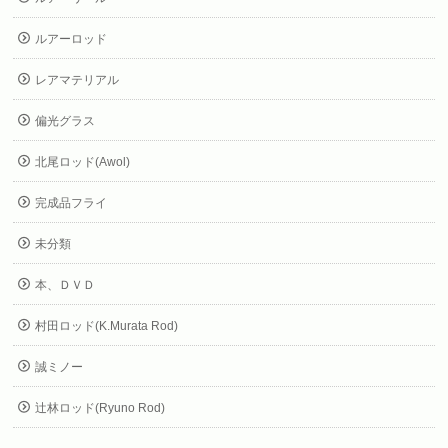
ルアーロッド
レアマテリアル
偏光グラス
北尾ロッド(Awol)
完成品フライ
未分類
本、ＤＶＤ
村田ロッド(K.Murata Rod)
誠ミノー
辻林ロッド(Ryuno Rod)