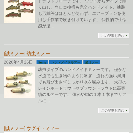
トラウトブローチです。 ウッドからナイフで削
り出し、ウロコ模様も完全ハンドメイド、塗装
も形紙等はほとんど使わず、エアーブラシを使
用し手作業で吹き付けています。 個性的で生命
感が溢 …
この記事を読む
[誠ミノー] 幼虫ミノー
2020年4月26日
Items
ハンドメイドルアー
誠ミノー
幼虫タイプのハンドメイドミノーです。 僅かな
水流でも生き物のように泳ぎ、流れの強い河川
でも飛び出さずしっかり水を噛みます。 大型の
レインボートラウトやブラウントラウトに高実
績のルアーです。 体節や脚の１本１本までリア
ルに …
この記事を読む
[誠ミノー] ウグイ・ミノー