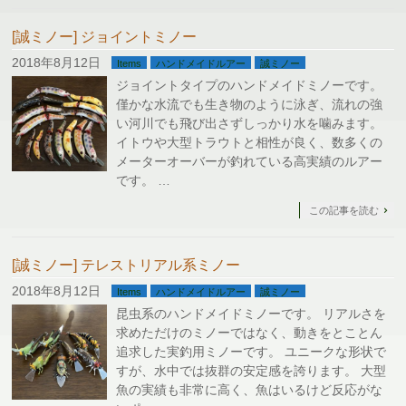
[誠ミノー] ジョイントミノー
2018年8月12日
Items
ハンドメイドルアー
誠ミノー
ジョイントタイプのハンドメイドミノーです。
僅かな水流でも生き物のように泳ぎ、流れの強
い河川でも飛び出さずしっかり水を噛みます。
イトウや大型トラウトと相性が良く、数多くの
メーターオーバーが釣れている高実績のルアー
です。 …
この記事を読む
[誠ミノー] テレストリアル系ミノー
2018年8月12日
Items
ハンドメイドルアー
誠ミノー
昆虫系のハンドメイドミノーです。 リアルさを
求めただけのミノーではなく、動きをとことん
追求した実釣用ミノーです。 ユニークな形状で
すが、水中では抜群の安定感を誇ります。 大型
魚の実績も非常に高く、魚はいるけど反応がな