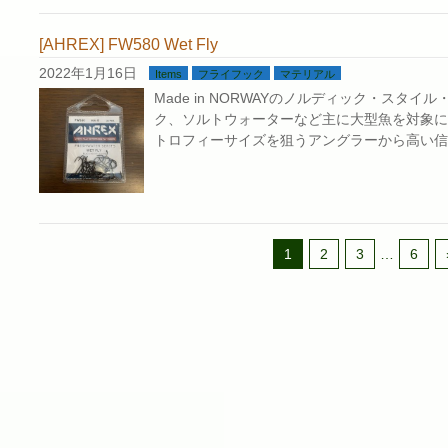
[AHREX] FW580 Wet Fly
2022年1月16日
Items
フライフック
マテリアル
Made in NORWAYのノルディック・スタイ
ク、ソルトウォーターなど主に大型魚を対象に
トロフィーサイズを狙うアングラーから高い信
1
2
3
…
6