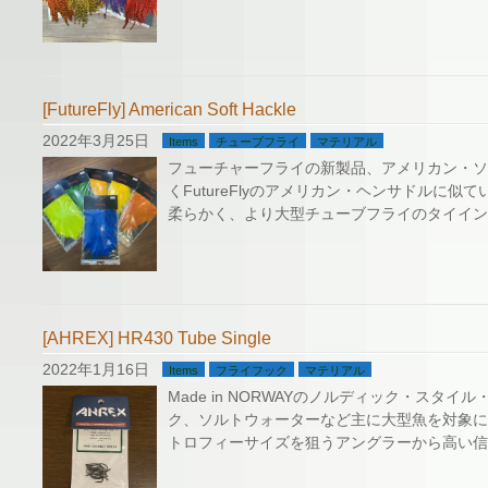
[FutureFly] American Soft Hackle
2022年3月25日
Items
チューブフライ
マテリアル
フューチャーフライの新製品、アメリカン・ソ
くFutureFlyのアメリカン・ヘンサドルに
柔らかく、より大型チューブフライのタイイン
[AHREX] HR430 Tube Single
2022年1月16日
Items
フライフック
マテリアル
Made in NORWAYのノルディック・スタイ
ク、ソルトウォーターなど主に大型魚を対象に
トロフィーサイズを狙うアングラーから高い信