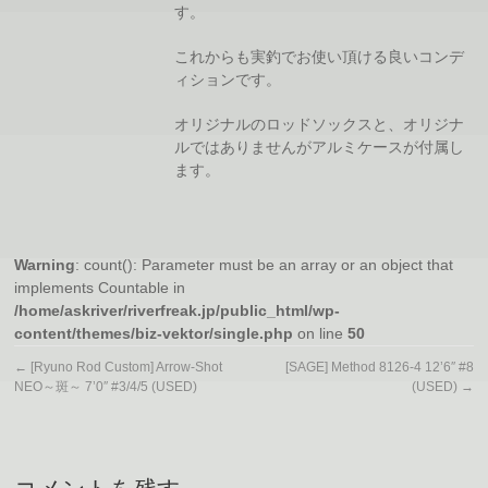
す。
これからも実釣でお使い頂ける良いコンデ
ィションです。
オリジナルのロッドソックスと、オリジナ
ルではありませんがアルミケースが付属し
ます。
Warning
: count(): Parameter must be an array or an object that
implements Countable in
/home/askriver/riverfreak.jp/public_html/wp-
content/themes/biz-vektor/single.php
on line
50
←
[Ryuno Rod Custom] Arrow-Shot
[SAGE] Method 8126-4 12’6″ #8
NEO～斑～ 7’0″ #3/4/5 (USED)
(USED)
→