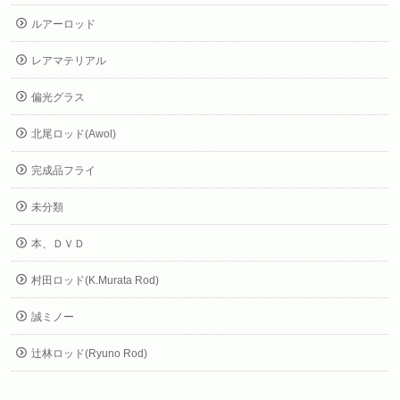
ルアーロッド
レアマテリアル
偏光グラス
北尾ロッド(Awol)
完成品フライ
未分類
本、ＤＶＤ
村田ロッド(K.Murata Rod)
誠ミノー
辻林ロッド(Ryuno Rod)