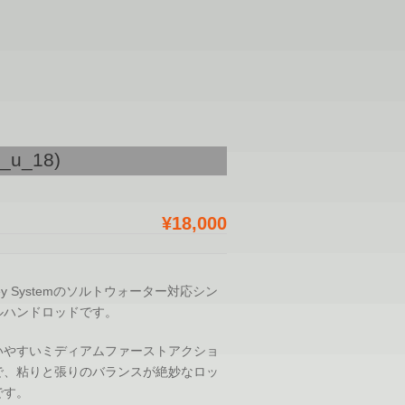
o_u_18)
¥18,000
ey Systemのソルトウォーター対応シン
ルハンドロッドです。
いやすいミディアムファーストアクショ
で、粘りと張りのバランスが絶妙なロッ
です。