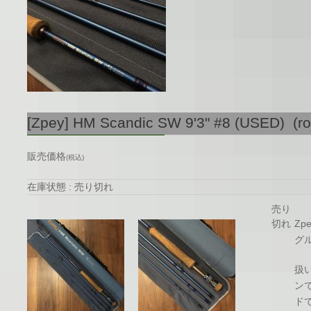
[Zpey] HM Scandic SW 9'3" #8 (USED) (r
販売価格
(税込)
在庫状態 : 売り切れ
売り
切れ
Zp
グ
扱
ン
ド