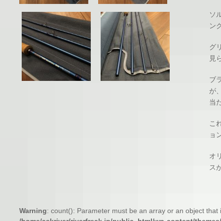
ソ
ン
グ
見
ブ
が
当
こ
ョ
オ
ス
Warning
: count(): Parameter must be an array or an object tha
/home/askriver/riverfreak.jp/public_html/wp-content/themes