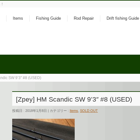
い！
Items
Fishing Guide
Rod Repair
Drift fishing Guide
ndic SW 9’3″ #8 (USED)
[Zpey] HM Scandic SW 9’3″ #8 (USED)
投稿日 : 2018年1月8日 | カテゴリー :
Items
,
SOLD OUT