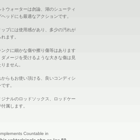
ルトウォーターは勿論、湖のシューティ
グヘッドにも最適なアクションです。
リップには使用感があり、多少の汚れが
られます。
ランクに細かな傷や擦り傷等はあります
、ダメージを受けるような大きな傷は見
たりません。
れからもお使い頂ける、良いコンディシ
ンです。
リジナルのロッドソックス、ロッドケー
が付属します。
t implements Countable in
/biz-vektor/single.php
on line
50