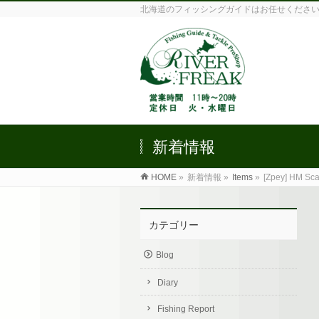
北海道のフィッシングガイドはお任せくださ
新着情報
HOME
»
新着情報 »
Items
»
[Zpey] HM Sca
カテゴリー
Blog
Diary
Fishing Report