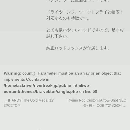
うアングラーに最適なロッドです。
ドライやニンフ、ウエットフライと幅広く
対応するのも特徴です。
とても扱いやすいロッドですので、是非お
試し下さい。
純正ロッドソックスが付属します。
Warning
: count(): Parameter must be an array or an object that
implements Countable in
/home/askriver/riverfreak.jp/public_html/wp-
content/themes/biz-vektor/single.php
on line
50
←
[HARDY] The Gold Medal 12′
[Ryuno Rod Custom] Arrow-Shot NEO
3PC2TOP
～矢×斑～ COB 7’2″ #2/3/4
→