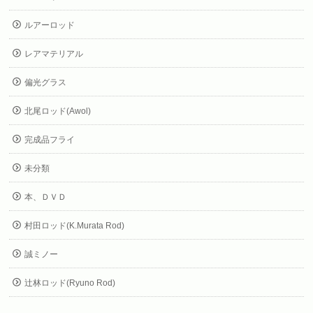
ルアーロッド
レアマテリアル
偏光グラス
北尾ロッド(Awol)
完成品フライ
未分類
本、ＤＶＤ
村田ロッド(K.Murata Rod)
誠ミノー
辻林ロッド(Ryuno Rod)