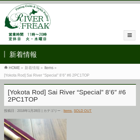
新着情報
HOME
»
新着情報 »
Items
»
[Yokota Rod] Sai River “Special” 8’6″ #6 2PC1TOP
[Yokota Rod] Sai River “Special” 8’6″ #6
2PC1TOP
投稿日 : 2018年1月28日 | カテゴリー :
Items
,
SOLD OUT