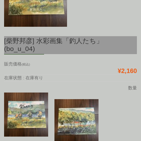
[柴野邦彦] 水彩画集「釣人たち」
(bo_u_04)
販売価格
(税込)
¥2,160
在庫状態 : 在庫有り
数量