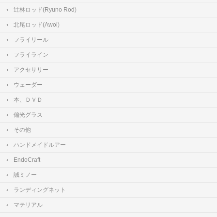
辻林ロッド(Ryuno Rod)
北尾ロッド(Awol)
フライリール
フライライン
アクセサリー
ウェーダー
本、ＤＶＤ
偏光グラス
その他
ハンドメイドルアー
EndoCraft
誠ミノー
ランディングネット
マテリアル