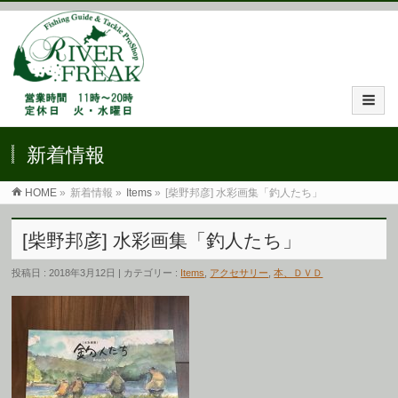
新着情報
HOME
»
新着情報 »
Items
»
[柴野邦彦] 水彩画集「釣人たち」
[柴野邦彦] 水彩画集「釣人たち」
投稿日 : 2018年3月12日 | カテゴリー :
Items
,
アクセサリー
,
本、ＤＶＤ