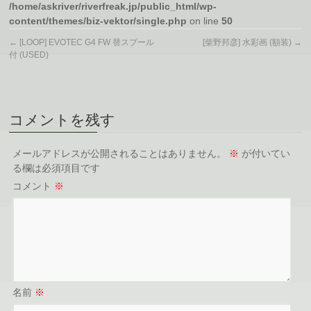
/home/askriver/riverfreak.jp/public_html/wp-
content/themes/biz-vektor/single.php
on line
50
←
[LOOP] EVOTEC G4 FW 替スプール
[柴野邦彦] 水彩画 (額装)
→
付 (USED)
コメントを残す
メールアドレスが公開されることはありません。
※
が付いてい
る欄は必須項目です
コメント
※
名前
※