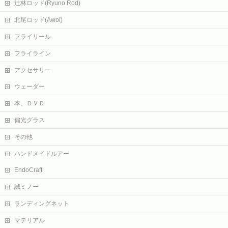
辻林ロッド(Ryuno Rod)
北尾ロッド(Awol)
フライリール
フライライン
アクセサリー
ウェーダー
本、ＤＶＤ
偏光グラス
その他
ハンドメイドルアー
EndoCraft
誠ミノー
ランディングネット
マテリアル