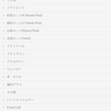
その他
フライロッド
村田ロッド(K.Murata Rod)
横田ロッド(J.Yokota Rod)
辻林ロッド(Ryuno Rod)
北尾ロッド(Awol)
フライリール
フライライン
アクセサリー
ウェーダー
本、ＤＶＤ
偏光グラス
その他
ハンドメイドルアー
EndoCraft