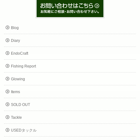
Blog
Diary
EndoCraft
Fishing Report
Glowing
Items
SOLD OUT
Tackle
USEDタックル