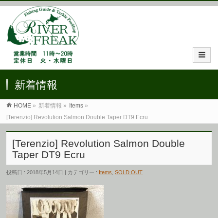
新着情報
HOME
»
新着情報 »
Items
»
[Terenzio] Revolution Salmon Double Taper DT9 Ecru
[Terenzio] Revolution Salmon Double
Taper DT9 Ecru
投稿日 : 2018年5月14日 | カテゴリー :
Items
,
SOLD OUT