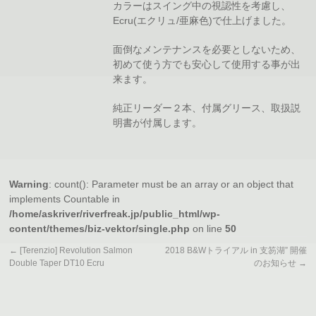
カラーはスイング中の視認性を考慮し、
Ecru(エクリュ/亜麻色)で仕上げました。
面倒なメンテナンスを必要としないため、
初めて使う方でも安心して使用する事が出
来ます。
純正リーダー２本、付属グリース、取扱説
明書が付属します。
Warning
: count(): Parameter must be an array or an object that
implements Countable in
/home/askriver/riverfreak.jp/public_html/wp-
content/themes/biz-vektor/single.php
on line
50
←
[Terenzio] Revolution Salmon
2018 B&Wトライアル in 支笏湖” 開催
Double Taper DT10 Ecru
のお知らせ
→