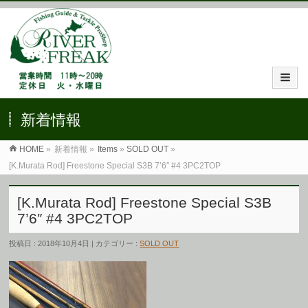
新着情報
HOME
»
新着情報 »
Items
»
SOLD OUT
»
[K.Murata Rod] Freestone Special S3B 7’6″ #4 3PC2TOP
[K.Murata Rod] Freestone Special S3B
7’6″ #4 3PC2TOP
投稿日 : 2018年10月4日 | カテゴリー :
SOLD OUT