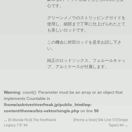
心です。
グリーンメノウのストリッピングガイドを
使用し、細部まで丁寧に仕上げられたとて
も美しいロッドです。
この機会に村田ロッドを是非お試し下さ
い。
純正のロッドソックス、フェルールキャッ
プ、アルミケースが付属します。
Warning
: count(): Parameter must be an array or an object that
implements Countable in
/home/askriver/riverfreak.jp/public_html/wp-
content/themes/biz-vektor/single.php
on line
50
←
[K.Murata Rod] The Northland
[Peche a Soie] Silk Line ST(Single
Legacy 7’8″ #4
Taper) #4
→