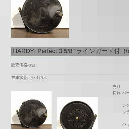
[HARDY] Perfect 3 5/8" ラインガード付 (r
販売価格
(税込)
在庫状態 : 売り切れ
売り
切れ
パー
シ
ッ
バ