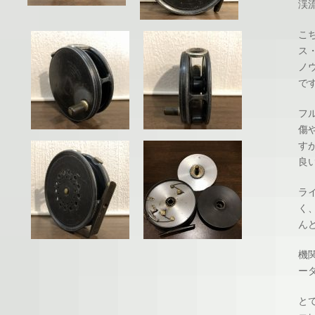
渓
こ
ス
ノ
で
フ
傷
す
良
ラ
く
ん
機
ー
と