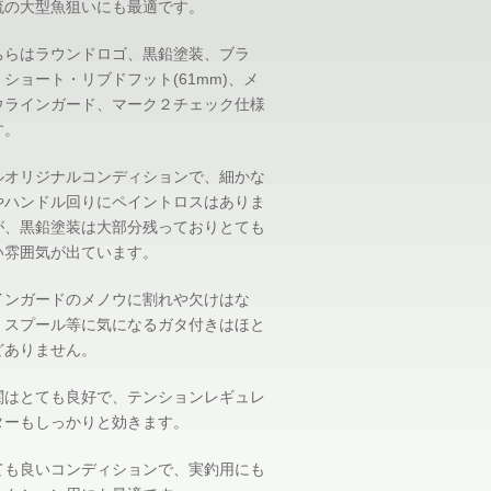
流の大型魚狙いにも最適です。
ちらはラウンドロゴ、黒鉛塗装、ブラ
・ショート・リブドフット(61mm)、メ
ウラインガード、マーク２チェック仕様
す。
ルオリジナルコンディションで、細かな
やハンドル回りにペイントロスはありま
が、黒鉛塗装は大部分残っておりとても
い雰囲気が出ています。
インガードのメノウに割れや欠けはな
、スプール等に気になるガタ付きはほと
どありません。
関はとても良好で、テンションレギュレ
ターもしっかりと効きます。
ても良いコンディションで、実釣用にも