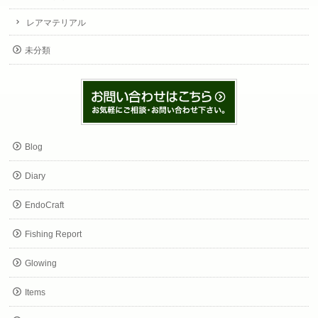
レアマテリアル
未分類
Blog
Diary
EndoCraft
Fishing Report
Glowing
Items