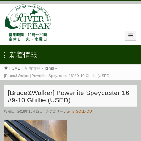
新着情報
HOME
»
新着情報 »
Items
»
[Bruce&Walker] Powerlite Speycaster 16′ #9-10 Ghillie (USED)
[Bruce&Walker] Powerlite Speycaster 16′
#9-10 Ghillie (USED)
投稿日 : 2018年11月12日 | カテゴリー :
Items
,
SOLD OUT