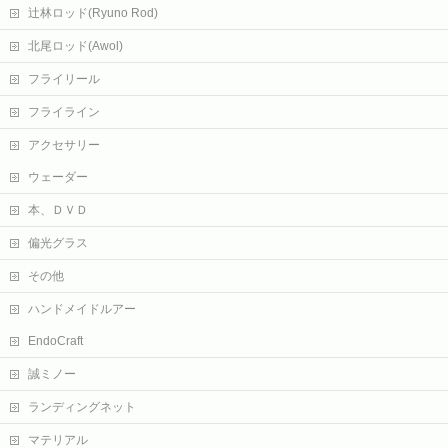
辻林ロッド(Ryuno Rod)
北尾ロッド(Awol)
フライリール
フライライン
アクセサリー
ウェーダー
本、ＤＶＤ
偏光グラス
その他
ハンドメイドルアー
EndoCraft
誠ミノー
ランディングネット
マテリアル