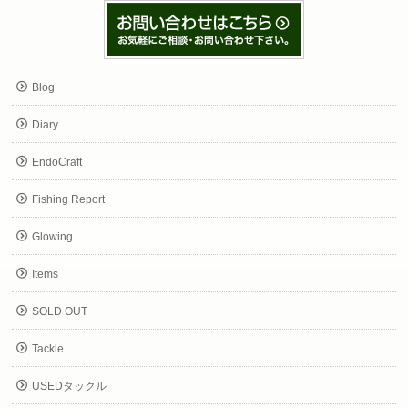
Blog
Diary
EndoCraft
Fishing Report
Glowing
Items
SOLD OUT
Tackle
USEDタックル