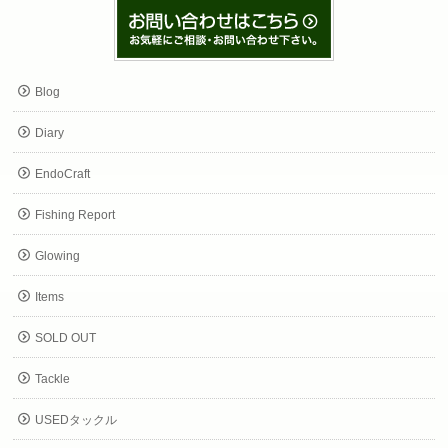
Blog
Diary
EndoCraft
Fishing Report
Glowing
Items
SOLD OUT
Tackle
USEDタックル