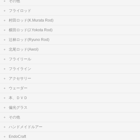
その他
フライロッド
村田ロッド(K.Murata Rod)
横田ロッド(J.Yokota Rod)
辻林ロッド(Ryuno Rod)
北尾ロッド(Awol)
フライリール
フライライン
アクセサリー
ウェーダー
本、ＤＶＤ
偏光グラス
その他
ハンドメイドルアー
EndoCraft