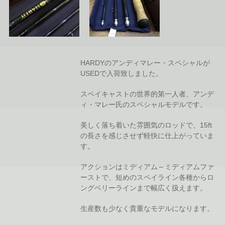
HARDYのアンディマレー・スペシャルが
USEDで入荷致しました。
スペイキャストの世界的第一人者、アンデ
ィ・マレー氏のスペシャルモデルです。
美しく落ち着いた雰囲気のロッドで、15ft
の長さを感じさせず軽快に仕上がっていま
す。
アクションはミディアム～ミディアムファ
ーストで、短めのスペイライン各種からロ
ングベリーラインまで幅広く扱えます。
生産数も少なく貴重なモデルになります。