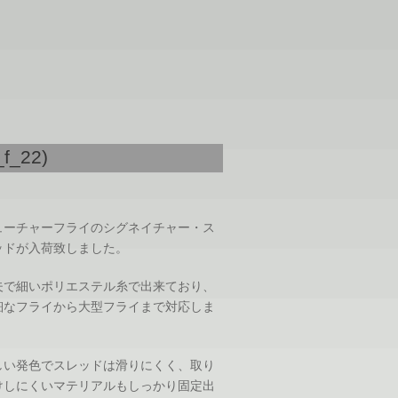
_f_22)
ューチャーフライのシグネイチャー・ス
ッドが入荷致しました。
夫で細いポリエステル糸で出来ており、
細なフライから大型フライまで対応しま
。
しい発色でスレッドは滑りにくく、取り
けしにくいマテリアルもしっかり固定出