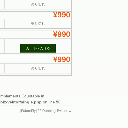
売り切れ
¥990
売り切れ
¥990
¥990
売り切れ
t implements Countable in
/biz-vektor/single.php
on line
50
[FutureFly] FF Dubbing Twister
→