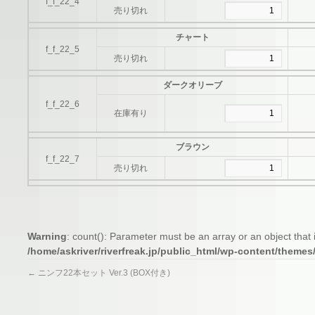
f_f_22_4
売り切れ
チャート
f_f_22_5
売り切れ
ダークオリーブ
f_f_22_6
在庫有り
ブラウン
f_f_22_7
売り切れ
Warning
: count(): Parameter must be an array or an object tha
/home/askriver/riverfreak.jp/public_html/wp-content/themes
←
ニンフ22本セット Ver.3 (BOX付き)