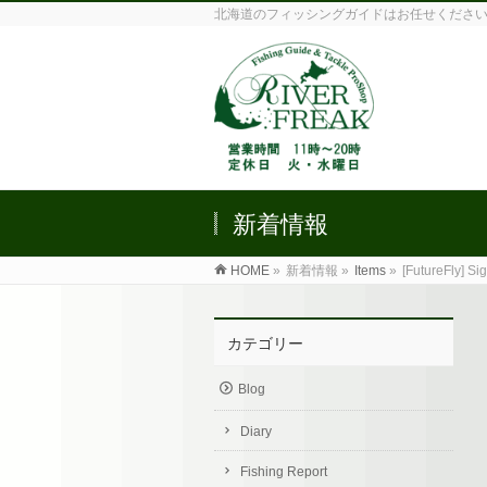
北海道のフィッシングガイドはお任せくださ
新着情報
HOME
»
新着情報 »
Items
»
[FutureFly] S
カテゴリー
Blog
Diary
Fishing Report