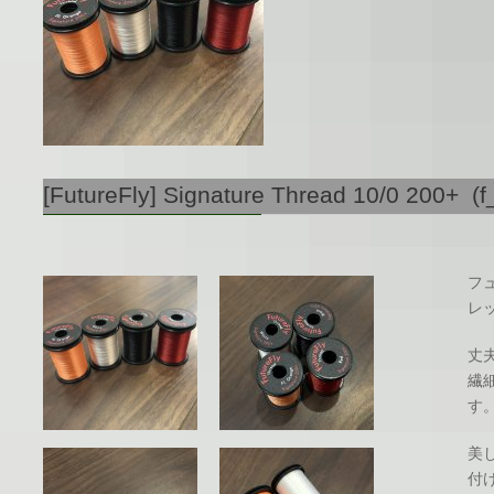
[FutureFly] Signature Thread 10/0 200+ (f
フ
レ
丈
繊
す
美
付