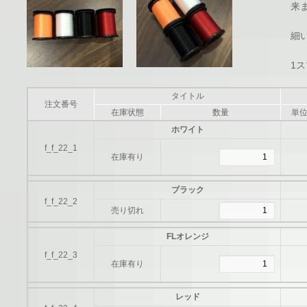
来
細
1
タイトル
注文番号
在庫状態
数量
単
ホワイト
f_f_22_1
在庫有り
ブラック
f_f_22_2
売り切れ
FLオレンジ
f_f_22_3
在庫有り
レッド