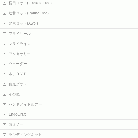
横田ロッド(J.Yokota Rod)
辻林ロッド(Ryuno Rod)
北尾ロッド(Awol)
フライリール
フライライン
アクセサリー
ウェーダー
本、ＤＶＤ
偏光グラス
その他
ハンドメイドルアー
EndoCraft
誠ミノー
ランディングネット