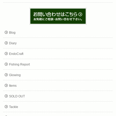
Blog
Diary
EndoCraft
Fishing Report
Glowing
Items
SOLD OUT
Tackle