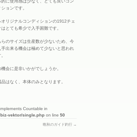
体的に使用感は少なく、とても良いコン
ィションです。
ルオリジナルコンディションの1912チェ
クはとても希少で入手困難です。
ちらのサイズは生産数が少ないため、今
入手出来る機会は極めて少ないと思われ
す。
の機会に是非いかがでしょうか。
属品はなく、本体のみとなります。
t implements Countable in
/biz-vektor/single.php
on line
50
晩秋のガイド釣行
→