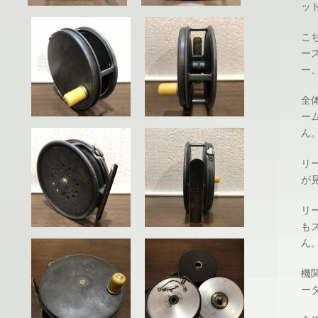
ッ
こ
ー
ー
全
ー
ん
リ
が
リ
も
ん
機
ー