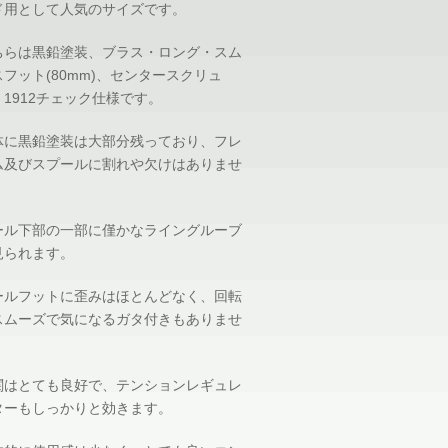
ド用として人気のサイズです。
ちらは黒鉛塗装、ブラス・ロング・スム
スフット(80mm)、センタースクリュ
、1912チェック仕様です。
体に黒鉛塗装は大部分残っており、フレ
ム及びスプールに割れや欠けはありませ
。
ール下部の一部に僅かなライングルーブ
見られます。
ールフットに歪みはほとんどなく、回転
スムーズで気になるガタ付きもありませ
。
関はとても良好で、テンションレギュレ
ターもしっかりと効きます。