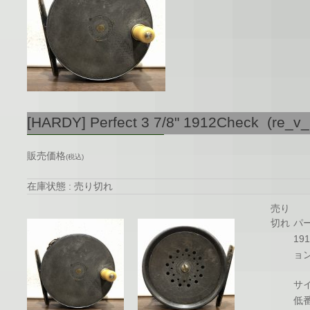
[HARDY] Perfect 3 7/8" 1912Check (re_v
販売価格
(税込)
在庫状態 : 売り切れ
売り
切れ
パ
1
ョ
サイ
低