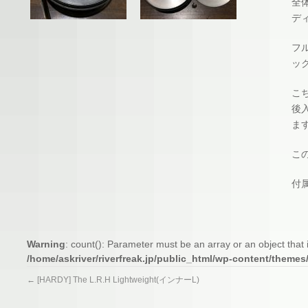
全
デ
フ
ッ
こ
後
ま
こ
付
Warning
: count(): Parameter must be an array or an object tha
/home/askriver/riverfreak.jp/public_html/wp-content/themes
←
[HARDY] The L.R.H Lightweight(インナーL)