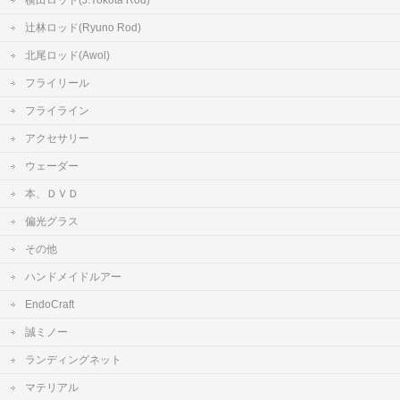
横田ロッド(J.Yokota Rod)
辻林ロッド(Ryuno Rod)
北尾ロッド(Awol)
フライリール
フライライン
アクセサリー
ウェーダー
本、ＤＶＤ
偏光グラス
その他
ハンドメイドルアー
EndoCraft
誠ミノー
ランディングネット
マテリアル