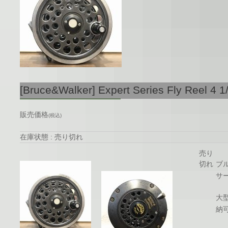
[Bruce&Walker] Expert Series Fly Reel 4 1
販売価格
(税込)
在庫状態 : 売り切れ
売り
切れ
ブ
サ
大
納