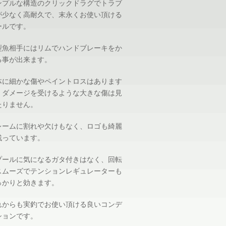
ンプルな構造のクリックドラグでトラブ
が少なく高耐久で、末永くお使い頂ける
ールです。
型魚相手にはリムでハンドブレーキをか
る事が出来ます。
体に細かな傷やペイントロスはあります
、ダメージを受けるような大きな傷は見
たりません。
レームに割れや欠けもなく、ロゴも綺麗
残っています。
プールに気になるガタ付きはなく、回転
スムーズでテンションレギュレーターも
っかりと効きます。
れからも実釣でお使い頂ける良いコンデ
ションです。