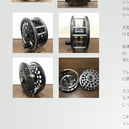
シ
ル
リ
大
け
全
が
当
フ
に
ス
も
し
こ
ィ