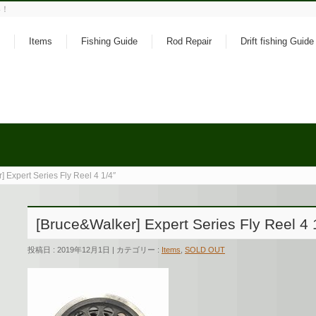
い！
Items
Fishing Guide
Rod Repair
Drift fishing Guide
 Expert Series Fly Reel 4 1/4″
[Bruce&Walker] Expert Series Fly Reel 4 
投稿日 : 2019年12月1日 | カテゴリー :
Items
,
SOLD OUT