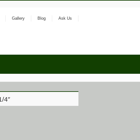
Gallery
Blog
Ask Us
1/4″