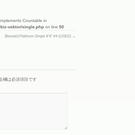
t implements Countable in
/biz-vektor/single.php
on line
50
[Beulah] Platinum Single 8’8″ #4 (USED)
→
る欄は必須項目です