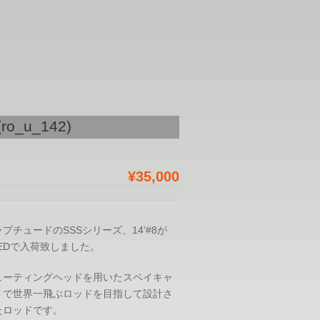
(ro_u_142)
¥35,000
プチュードのSSSシリーズ、14’#8が
SEDで入荷致しました。
ューティングヘッドを用いたスペイキャ
トで世界一飛ぶロッドを目指して設計さ
たロッドです。