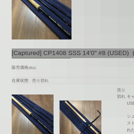
[Captured] CP1408 SSS 14'0" #8 (USED) 
販売価格
(税込)
在庫状態 : 売り切れ
売り
切れ
キャ
U
シ
ス
れ