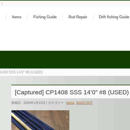
い！
Items
Fishing Guide
Rod Repair
Drift fishing Guide
P1408 SSS 14’0″ #8 (USED)
[Captured] CP1408 SSS 14’0″ #8 (USED)
投稿日 : 2020年1月12日 | カテゴリー :
Items
,
SOLD OUT