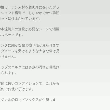
弾性カーボン素材を超肉厚に巻いたブラ
クシャフト構造で、しなやかでかつ強靭
ロッドに仕上がっています。
や本流河川の遠投が必要なシーンで活躍
るスペックです。
ランクに細かな傷と擦り傷が見られます
、ダメージを受けるような大きな傷は見
たりません。
リップのコルクには多少の汚れと目抜け
見られます。
体的に良いコンディションで、これから
実釣でお使い頂けます。
リジナルのロッドソックスが付属しま
。