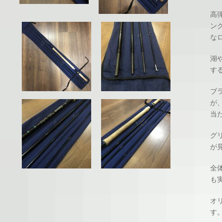
高
ン
な
湖
す
ブ
が
当
グ
が
全
も
オ
す