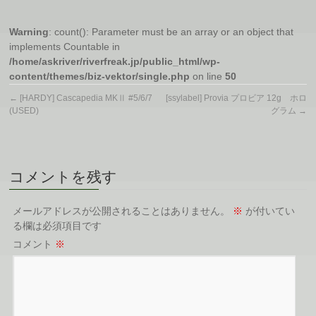
Warning
: count(): Parameter must be an array or an object that
implements Countable in
/home/askriver/riverfreak.jp/public_html/wp-
content/themes/biz-vektor/single.php
on line
50
←
[HARDY] Cascapedia MKⅡ #5/6/7
[ssylabel] Provia プロビア 12g ホロ
(USED)
グラム
→
コメントを残す
メールアドレスが公開されることはありません。
※
が付いてい
る欄は必須項目です
コメント
※