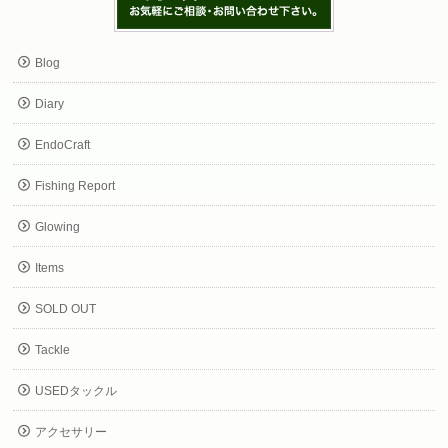
Blog
Diary
EndoCraft
Fishing Report
Glowing
Items
SOLD OUT
Tackle
USEDタックル
アクセサリー