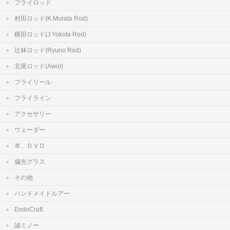
フライロッド
村田ロッド(K.Murata Rod)
横田ロッド(J.Yokota Rod)
辻林ロッド(Ryuno Rod)
北尾ロッド(Awol)
フライリール
フライライン
アクセサリー
ウェーダー
本、ＤＶＤ
偏光グラス
その他
ハンドメイドルアー
EndoCraft
誠ミノー