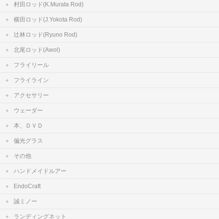
村田ロッド(K.Murata Rod)
横田ロッド(J.Yokota Rod)
辻林ロッド(Ryuno Rod)
北尾ロッド(Awol)
フライリール
フライライン
アクセサリー
ウェーダー
本、ＤＶＤ
偏光グラス
その他
ハンドメイドルアー
EndoCraft
誠ミノー
ランディングネット