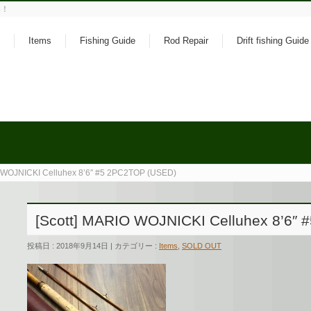
い！
Items
Fishing Guide
Rod Repair
Drift fishing Guide
O WOJNICKI Celluhex 8’6″ #5 2PC2TOP (USED)
[Scott] MARIO WOJNICKI Celluhex 8’6″
投稿日 : 2018年9月14日 | カテゴリー :
Items
,
SOLD OUT