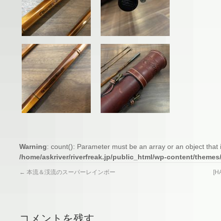
Warning
: count(): Parameter must be an array or an object tha
/home/askriver/riverfreak.jp/public_html/wp-content/themes
←
本流＆渓流のスーパーレインボー
[H
コメントを残す