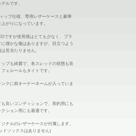
モデルです。
ティップ仕様、専用レザーケースと豪華
仕上がりになっています。
SEDですが使用感はとても少なく、ブラ
クに僅かな傷はありますが、目立つよう
傷は見当たりません。
リップも綺麗で、各スレッドの状態も良
、フェルールもタイトです。
ランクに前オーナーネームが入っていま
。
ても良いコンディションで、実釣用にも
レクション用にも最適です。
リジナルのレザーケースが付属します。
ロッドソックスはありません)