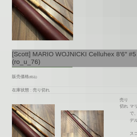
[Scott] MARIO WOJNICKI Celluhex 8'6" 
(ro_u_76)
販売価格
(税込)
在庫状態 : 売り切れ
売り
切れ
マ
で
デ
ス