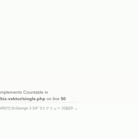
t implements Countable in
/biz-vektor/single.php
on line
50
ARDY] St.George 3 3/4″ 3スクリュー JS刻印
→