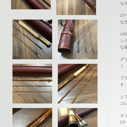
な
2
な
U
ン
な
グ
く
ブ
す
と
コ
オ
(